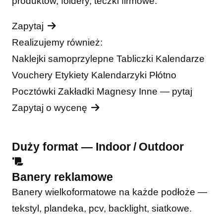
produktów, foldery, teczki firmowe.
Zapytaj
Realizujemy również:
Naklejki samoprzylepne
Tabliczki
Kalendarze
Vouchery
Etykiety
Kalendarzyki
Płótno
Pocztówki
Zakładki
Magnesy
Inne — pytaj
Zapytaj o wycenę
Duży format — Indoor / Outdoor
Banery reklamowe
Banery wielkoformatowe na każde podłoże —
tekstyl, plandeka, pcv, backlight, siatkowe.