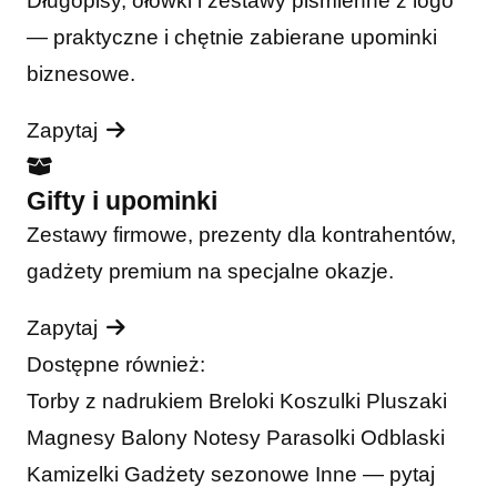
Długopisy, ołówki i zestawy piśmienne z logo
— praktyczne i chętnie zabierane upominki
biznesowe.
Zapytaj
Gifty i upominki
Zestawy firmowe, prezenty dla kontrahentów,
gadżety premium na specjalne okazje.
Zapytaj
Dostępne również:
Torby z nadrukiem
Breloki
Koszulki
Pluszaki
Magnesy
Balony
Notesy
Parasolki
Odblaski
Kamizelki
Gadżety sezonowe
Inne — pytaj