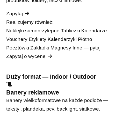
produktów, foldery, teczki firmowe.
Zapytaj
Realizujemy również:
Naklejki samoprzylepne
Tabliczki
Kalendarze
Vouchery
Etykiety
Kalendarzyki
Płótno
Pocztówki
Zakładki
Magnesy
Inne — pytaj
Zapytaj o wycenę
Duży format — Indoor / Outdoor
Banery reklamowe
Banery wielkoformatowe na każde podłoże —
tekstyl, plandeka, pcv, backlight, siatkowe.