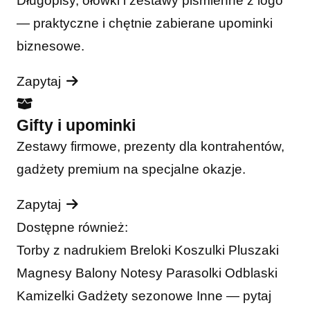
Długopisy, ołówki i zestawy piśmienne z logo
— praktyczne i chętnie zabierane upominki
biznesowe.
Zapytaj
Gifty i upominki
Zestawy firmowe, prezenty dla kontrahentów,
gadżety premium na specjalne okazje.
Zapytaj
Dostępne również:
Torby z nadrukiem
Breloki
Koszulki
Pluszaki
Magnesy
Balony
Notesy
Parasolki
Odblaski
Kamizelki
Gadżety sezonowe
Inne — pytaj