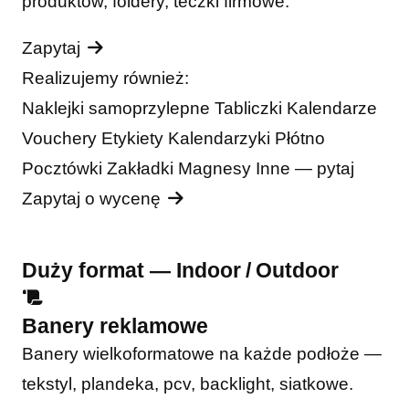
produktów, foldery, teczki firmowe.
Zapytaj
Realizujemy również:
Naklejki samoprzylepne
Tabliczki
Kalendarze
Vouchery
Etykiety
Kalendarzyki
Płótno
Pocztówki
Zakładki
Magnesy
Inne — pytaj
Zapytaj o wycenę
Duży format — Indoor / Outdoor
Banery reklamowe
Banery wielkoformatowe na każde podłoże —
tekstyl, plandeka, pcv, backlight, siatkowe.