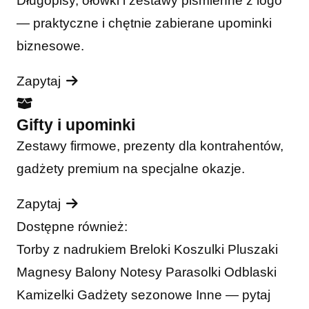
Długopisy, ołówki i zestawy piśmienne z logo
— praktyczne i chętnie zabierane upominki
biznesowe.
Zapytaj
Gifty i upominki
Zestawy firmowe, prezenty dla kontrahentów,
gadżety premium na specjalne okazje.
Zapytaj
Dostępne również:
Torby z nadrukiem
Breloki
Koszulki
Pluszaki
Magnesy
Balony
Notesy
Parasolki
Odblaski
Kamizelki
Gadżety sezonowe
Inne — pytaj