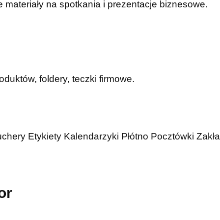
 materiały na spotkania i prezentacje biznesowe.
duktów, foldery, teczki firmowe.
uchery
Etykiety
Kalendarzyki
Płótno
Pocztówki
Zakła
or