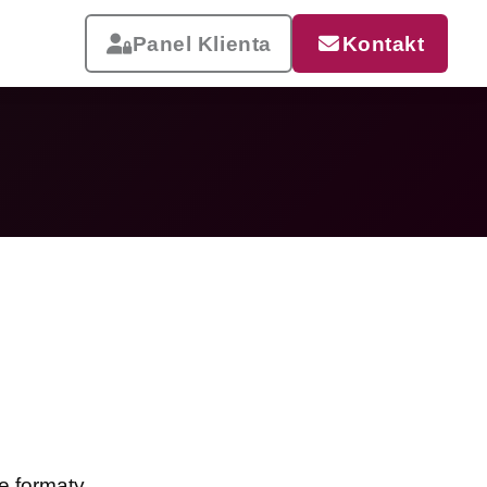
Panel Klienta
Kontakt
Reklama, która pracuje
Drukujemy od małych wizytówek
po wielkoformatowe banery i
siatki mesh. Szybka realizacja,
dostawa w całej Polsce.
Zobacz całą ofertę
e formaty.