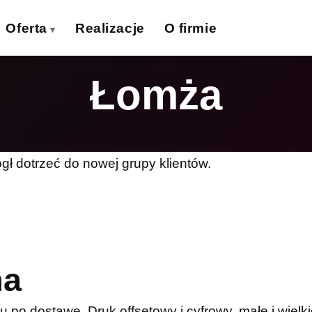
Oferta
Realizacje
O firmie
Łomża
izytówki
Ulotki
›
›
lakaty
Banery wielkoformat.
›
›
iatki wielkoformat.
Naklejki
›
›
gł dotrzeć do nowej grupy klientów.
ollupy
Teczki firmowe
›
›
olie samoprzylepne
Płyty reklamowe
›
›
Magnesy
Potykacze
›
›
na
po dostawę. Druk offsetowy i cyfrowy, małe i wielki