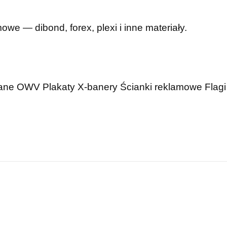
mowe — dibond, forex, plexi i inne materiały.
wane OWV
Plakaty
X-banery
Ścianki reklamowe
Flagi