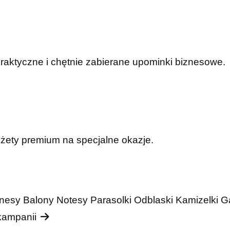
praktyczne i chętnie zabierane upominki biznesowe.
dżety premium na specjalne okazje.
nesy
Balony
Notesy
Parasolki
Odblaski
Kamizelki
G
 kampanii