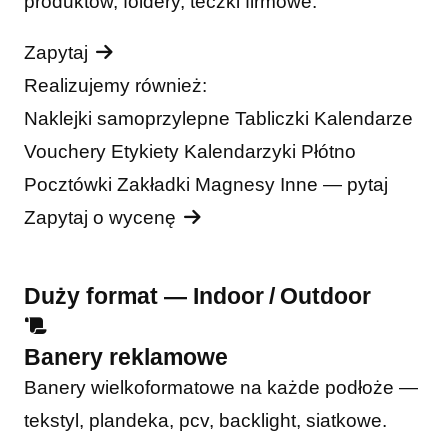
produktów, foldery, teczki firmowe.
Zapytaj
Realizujemy również:
Naklejki samoprzylepne
Tabliczki
Kalendarze
Vouchery
Etykiety
Kalendarzyki
Płótno
Pocztówki
Zakładki
Magnesy
Inne — pytaj
Zapytaj o wycenę
Duży format — Indoor / Outdoor
Banery reklamowe
Banery wielkoformatowe na każde podłoże —
tekstyl, plandeka, pcv, backlight, siatkowe.