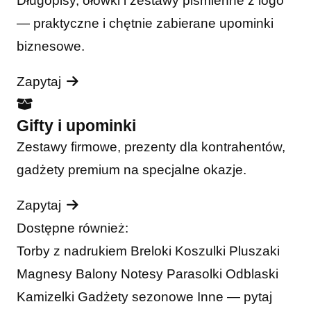
Długopisy, ołówki i zestawy piśmienne z logo
— praktyczne i chętnie zabierane upominki
biznesowe.
Zapytaj
Gifty i upominki
Zestawy firmowe, prezenty dla kontrahentów,
gadżety premium na specjalne okazje.
Zapytaj
Dostępne również:
Torby z nadrukiem
Breloki
Koszulki
Pluszaki
Magnesy
Balony
Notesy
Parasolki
Odblaski
Kamizelki
Gadżety sezonowe
Inne — pytaj