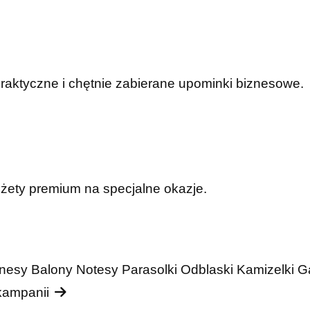
praktyczne i chętnie zabierane upominki biznesowe.
dżety premium na specjalne okazje.
nesy
Balony
Notesy
Parasolki
Odblaski
Kamizelki
G
 kampanii