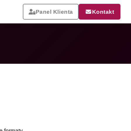
Panel Klienta
Kontakt
Reklama, która pracuje
Drukujemy od małych wizytówek
po wielkoformatowe banery i
siatki mesh. Szybka realizacja,
dostawa w całej Polsce.
Zobacz całą ofertę
e formaty.