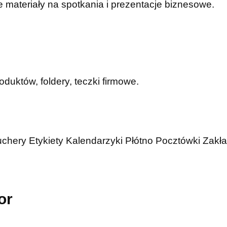
 materiały na spotkania i prezentacje biznesowe.
duktów, foldery, teczki firmowe.
uchery
Etykiety
Kalendarzyki
Płótno
Pocztówki
Zakła
or