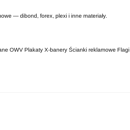
mowe — dibond, forex, plexi i inne materiały.
wane OWV
Plakaty
X-banery
Ścianki reklamowe
Flagi