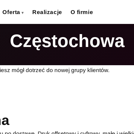
Oferta
Realizacje
O firmie
Częstochowa
izytówki
Ulotki
›
›
lakaty
Banery wielkoformat.
›
›
iatki wielkoformat.
Naklejki
›
›
iesz mógł dotrzeć do nowej grupy klientów.
ollupy
Teczki firmowe
›
›
olie samoprzylepne
Płyty reklamowe
›
›
Magnesy
Potykacze
›
›
na
po dostawę. Druk offsetowy i cyfrowy, małe i wielki