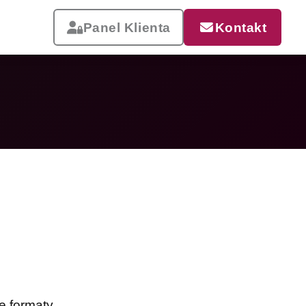
Panel Klienta
Kontakt
Reklama, która pracuje
Drukujemy od małych wizytówek
po wielkoformatowe banery i
siatki mesh. Szybka realizacja,
dostawa w całej Polsce.
Zobacz całą ofertę
e formaty.