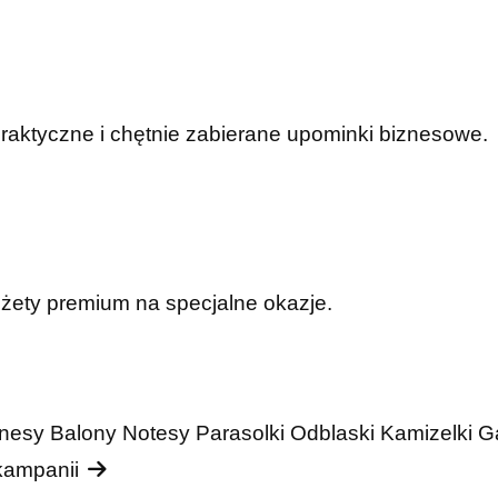
praktyczne i chętnie zabierane upominki biznesowe.
dżety premium na specjalne okazje.
nesy
Balony
Notesy
Parasolki
Odblaski
Kamizelki
G
 kampanii