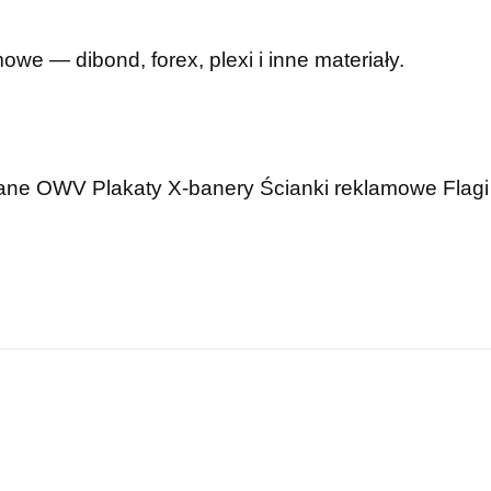
mowe — dibond, forex, plexi i inne materiały.
wane OWV
Plakaty
X-banery
Ścianki reklamowe
Flagi