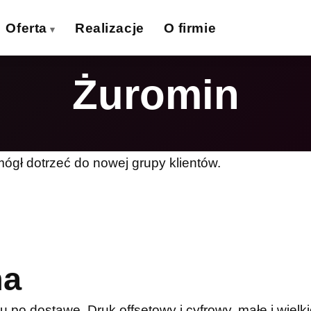
Oferta
Realizacje
O firmie
Żuromin
izytówki
Ulotki
›
›
lakaty
Banery wielkoformat.
›
›
iatki wielkoformat.
Naklejki
›
›
ógł dotrzeć do nowej grupy klientów.
ollupy
Teczki firmowe
›
›
olie samoprzylepne
Płyty reklamowe
›
›
Magnesy
Potykacze
›
›
na
po dostawę. Druk offsetowy i cyfrowy, małe i wielki