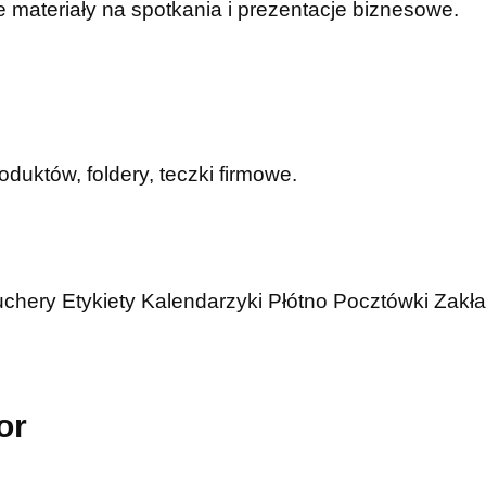
 materiały na spotkania i prezentacje biznesowe.
duktów, foldery, teczki firmowe.
uchery
Etykiety
Kalendarzyki
Płótno
Pocztówki
Zakła
or