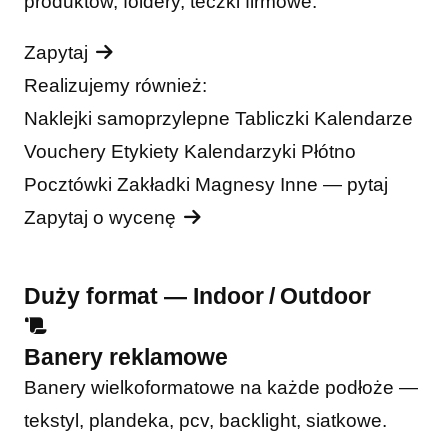
produktów, foldery, teczki firmowe.
Zapytaj
Realizujemy również:
Naklejki samoprzylepne
Tabliczki
Kalendarze
Vouchery
Etykiety
Kalendarzyki
Płótno
Pocztówki
Zakładki
Magnesy
Inne — pytaj
Zapytaj o wycenę
Duży format — Indoor / Outdoor
Banery reklamowe
Banery wielkoformatowe na każde podłoże —
tekstyl, plandeka, pcv, backlight, siatkowe.