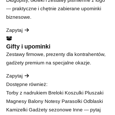
Długopisy, ołówki i zestawy piśmienne z logo
— praktyczne i chętnie zabierane upominki
biznesowe.
Zapytaj
Gifty i upominki
Zestawy firmowe, prezenty dla kontrahentów,
gadżety premium na specjalne okazje.
Zapytaj
Dostępne również:
Torby z nadrukiem
Breloki
Koszulki
Pluszaki
Magnesy
Balony
Notesy
Parasolki
Odblaski
Kamizelki
Gadżety sezonowe
Inne — pytaj