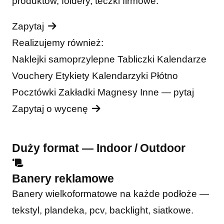
produktów, foldery, teczki firmowe.
Zapytaj
Realizujemy również:
Naklejki samoprzylepne
Tabliczki
Kalendarze
Vouchery
Etykiety
Kalendarzyki
Płótno
Pocztówki
Zakładki
Magnesy
Inne — pytaj
Zapytaj o wycenę
Duży format — Indoor / Outdoor
Banery reklamowe
Banery wielkoformatowe na każde podłoże —
tekstyl, plandeka, pcv, backlight, siatkowe.