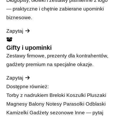
Długopisy, ołówki i zestawy piśmienne z logo
— praktyczne i chętnie zabierane upominki
biznesowe.
Zapytaj
Gifty i upominki
Zestawy firmowe, prezenty dla kontrahentów,
gadżety premium na specjalne okazje.
Zapytaj
Dostępne również:
Torby z nadrukiem
Breloki
Koszulki
Pluszaki
Magnesy
Balony
Notesy
Parasolki
Odblaski
Kamizelki
Gadżety sezonowe
Inne — pytaj