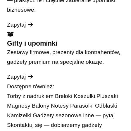
— praktyczne i chętnie zabierane upominki
biznesowe.
Zapytaj
Gifty i upominki
Zestawy firmowe, prezenty dla kontrahentów,
gadżety premium na specjalne okazje.
Zapytaj
Dostępne również:
Torby z nadrukiem
Breloki
Koszulki
Pluszaki
Magnesy
Balony
Notesy
Parasolki
Odblaski
Kamizelki
Gadżety sezonowe
Inne — pytaj
Skontaktuj się — dobierzemy gadżety