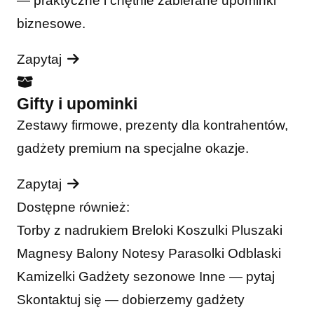
— praktyczne i chętnie zabierane upominki
biznesowe.
Zapytaj
Gifty i upominki
Zestawy firmowe, prezenty dla kontrahentów,
gadżety premium na specjalne okazje.
Zapytaj
Dostępne również:
Torby z nadrukiem
Breloki
Koszulki
Pluszaki
Magnesy
Balony
Notesy
Parasolki
Odblaski
Kamizelki
Gadżety sezonowe
Inne — pytaj
Skontaktuj się — dobierzemy gadżety