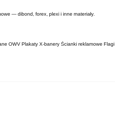
mowe — dibond, forex, plexi i inne materiały.
wane OWV
Plakaty
X-banery
Ścianki reklamowe
Flagi