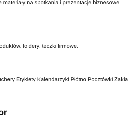
 materiały na spotkania i prezentacje biznesowe.
duktów, foldery, teczki firmowe.
uchery
Etykiety
Kalendarzyki
Płótno
Pocztówki
Zakła
or