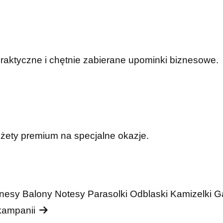
praktyczne i chętnie zabierane upominki biznesowe.
dżety premium na specjalne okazje.
nesy
Balony
Notesy
Parasolki
Odblaski
Kamizelki
G
 kampanii