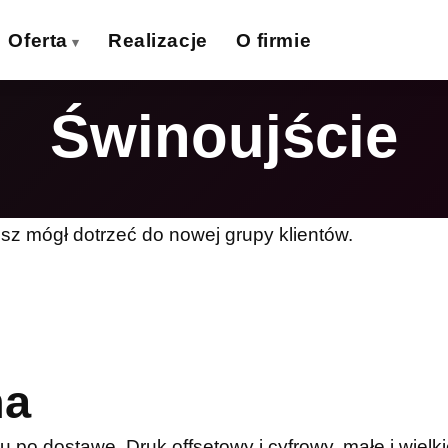
Oferta
Realizacje
O firmie
Świnoujście
izytówki
Ulotki
›
›
lakaty
Banery wielkoformat.
›
›
iatki wielkoformat.
Naklejki
›
›
sz mógł dotrzeć do nowej grupy klientów.
ollupy
Teczki firmowe
›
›
olie samoprzylepne
Płyty reklamowe
›
›
Magnesy
Potykacze
›
›
na
po dostawę. Druk offsetowy i cyfrowy, małe i wielki