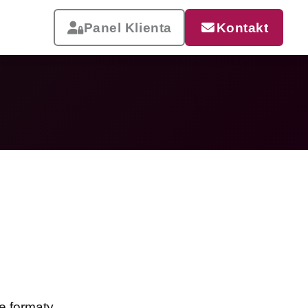
Panel Klienta
Kontakt
Reklama, która pracuje
Drukujemy od małych wizytówek
po wielkoformatowe banery i
siatki mesh. Szybka realizacja,
dostawa w całej Polsce.
Zobacz całą ofertę
e formaty.