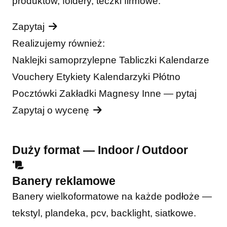
produktów, foldery, teczki firmowe.
Zapytaj
Realizujemy również:
Naklejki samoprzylepne
Tabliczki
Kalendarze
Vouchery
Etykiety
Kalendarzyki
Płótno
Pocztówki
Zakładki
Magnesy
Inne — pytaj
Zapytaj o wycenę
Duży format — Indoor / Outdoor
Banery reklamowe
Banery wielkoformatowe na każde podłoże —
tekstyl, plandeka, pcv, backlight, siatkowe.