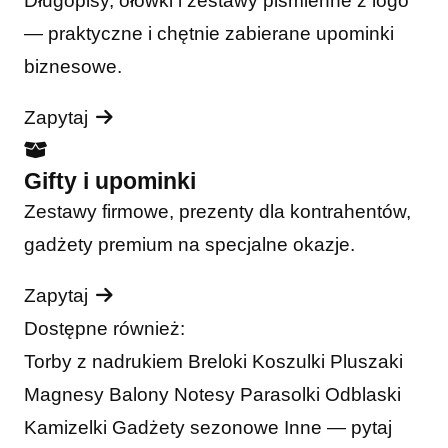
Długopisy, ołówki i zestawy piśmienne z logo
— praktyczne i chętnie zabierane upominki
biznesowe.
Zapytaj
Gifty i upominki
Zestawy firmowe, prezenty dla kontrahentów,
gadżety premium na specjalne okazje.
Zapytaj
Dostępne również:
Torby z nadrukiem
Breloki
Koszulki
Pluszaki
Magnesy
Balony
Notesy
Parasolki
Odblaski
Kamizelki
Gadżety sezonowe
Inne — pytaj