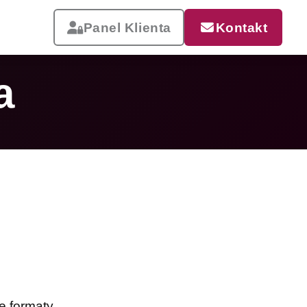
Panel Klienta
Kontakt
a
Reklama, która pracuje
Drukujemy od małych wizytówek
po wielkoformatowe banery i
siatki mesh. Szybka realizacja,
dostawa w całej Polsce.
Zobacz całą ofertę
e formaty.