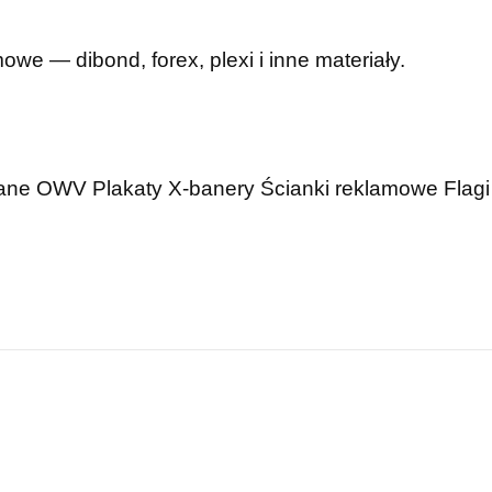
mowe — dibond, forex, plexi i inne materiały.
wane OWV
Plakaty
X-banery
Ścianki reklamowe
Flagi