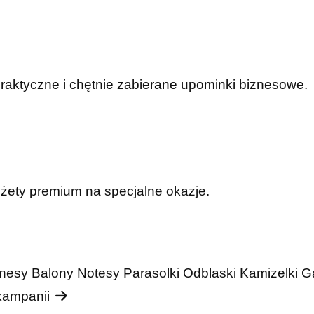
praktyczne i chętnie zabierane upominki biznesowe.
dżety premium na specjalne okazje.
nesy
Balony
Notesy
Parasolki
Odblaski
Kamizelki
G
 kampanii