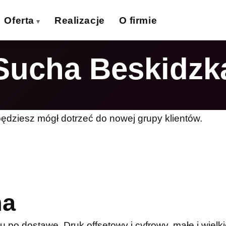
Oferta
Realizacje
O firmie
Sucha Beskidzk
izytówki
Ulotki
›
›
lakaty
Banery wielkoformat.
›
›
iatki wielkoformat.
Naklejki
›
›
będziesz mógł dotrzeć do nowej grupy klientów.
ollupy
Teczki firmowe
›
›
olie samoprzylepne
Płyty reklamowe
›
›
Magnesy
Potykacze
›
›
na
po dostawę. Druk offsetowy i cyfrowy, małe i wielki