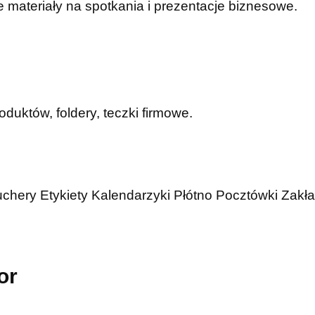
 materiały na spotkania i prezentacje biznesowe.
duktów, foldery, teczki firmowe.
uchery
Etykiety
Kalendarzyki
Płótno
Pocztówki
Zakła
or