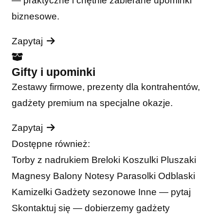
— praktyczne i chętnie zabierane upominki
biznesowe.
Zapytaj
Gifty i upominki
Zestawy firmowe, prezenty dla kontrahentów,
gadżety premium na specjalne okazje.
Zapytaj
Dostępne również:
Torby z nadrukiem
Breloki
Koszulki
Pluszaki
Magnesy
Balony
Notesy
Parasolki
Odblaski
Kamizelki
Gadżety sezonowe
Inne — pytaj
Skontaktuj się — dobierzemy gadżety