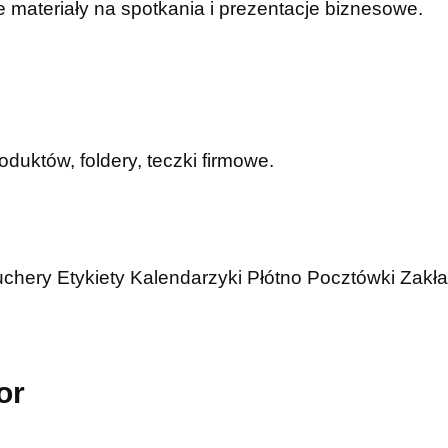
 materiały na spotkania i prezentacje biznesowe.
duktów, foldery, teczki firmowe.
uchery
Etykiety
Kalendarzyki
Płótno
Pocztówki
Zakła
or