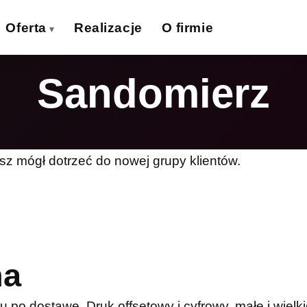
Oferta
Realizacje
O firmie
Sandomierz
izytówki
Ulotki
›
›
lakaty
Banery wielkoformat.
›
›
iatki wielkoformat.
Naklejki
›
›
sz mógł dotrzeć do nowej grupy klientów.
ollupy
Teczki firmowe
›
›
olie samoprzylepne
Płyty reklamowe
›
›
Magnesy
Potykacze
›
›
na
po dostawę. Druk offsetowy i cyfrowy, małe i wielki