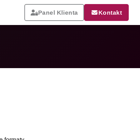
Panel Klienta
Kontakt
Reklama, która pracuje
Drukujemy od małych wizytówek
po wielkoformatowe banery i
siatki mesh. Szybka realizacja,
dostawa w całej Polsce.
Zobacz całą ofertę
e formaty.