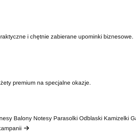
praktyczne i chętnie zabierane upominki biznesowe.
dżety premium na specjalne okazje.
nesy
Balony
Notesy
Parasolki
Odblaski
Kamizelki
G
 kampanii