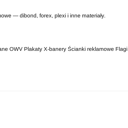
mowe — dibond, forex, plexi i inne materiały.
wane OWV
Plakaty
X-banery
Ścianki reklamowe
Flagi