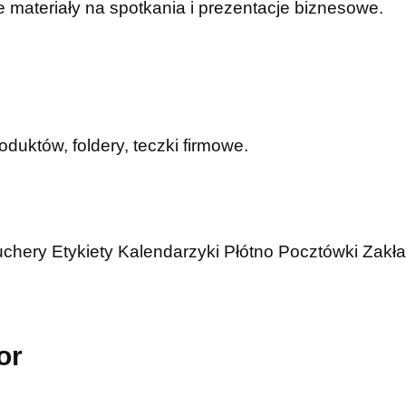
 materiały na spotkania i prezentacje biznesowe.
duktów, foldery, teczki firmowe.
uchery
Etykiety
Kalendarzyki
Płótno
Pocztówki
Zakła
or