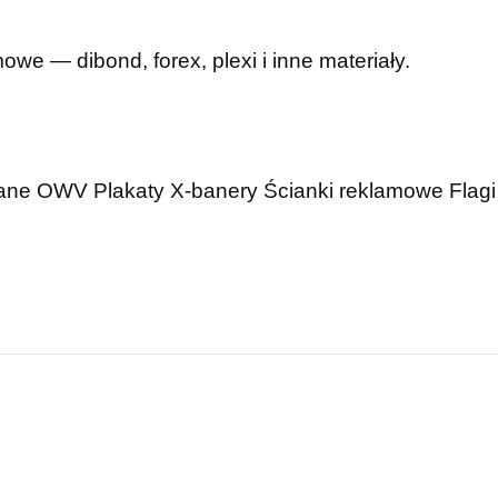
mowe — dibond, forex, plexi i inne materiały.
wane OWV
Plakaty
X-banery
Ścianki reklamowe
Flagi