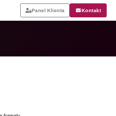
Panel Klienta
Kontakt
Reklama, która pracuje
Drukujemy od małych wizytówek
po wielkoformatowe banery i
siatki mesh. Szybka realizacja,
dostawa w całej Polsce.
Zobacz całą ofertę
e formaty.