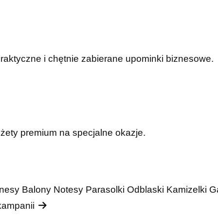
praktyczne i chętnie zabierane upominki biznesowe.
dżety premium na specjalne okazje.
nesy
Balony
Notesy
Parasolki
Odblaski
Kamizelki
G
 kampanii