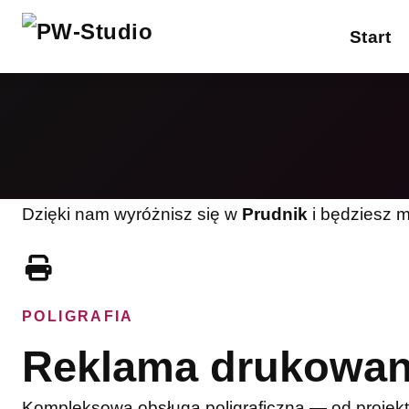
Start
W
Reklamy drukowane
Gadżety reklamowe
P
Projektowanie
S
graficzne
Dzięki nam wyróżnisz się w
Prudnik
i będziesz m
R
Strony internetowe
F
Inne usługi
POLIGRAFIA
Reklama drukowa
Pełna oferta
Kompleksowa obsługa poligraficzna — od projektu 