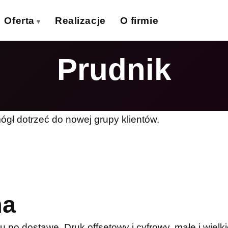
Oferta
Realizacje
O firmie
Prudnik
izytówki
Ulotki
›
›
lakaty
Banery wielkoformat.
›
›
iatki wielkoformat.
Naklejki
›
›
ógł dotrzeć do nowej grupy klientów.
ollupy
Teczki firmowe
›
›
olie samoprzylepne
Płyty reklamowe
›
›
Magnesy
Potykacze
›
›
na
po dostawę. Druk offsetowy i cyfrowy, małe i wielki