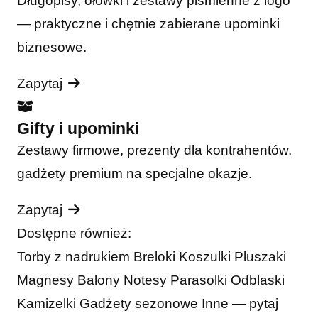
Długopisy, ołówki i zestawy piśmienne z logo
— praktyczne i chętnie zabierane upominki
biznesowe.
Zapytaj
Gifty i upominki
Zestawy firmowe, prezenty dla kontrahentów,
gadżety premium na specjalne okazje.
Zapytaj
Dostępne również:
Torby z nadrukiem
Breloki
Koszulki
Pluszaki
Magnesy
Balony
Notesy
Parasolki
Odblaski
Kamizelki
Gadżety sezonowe
Inne — pytaj