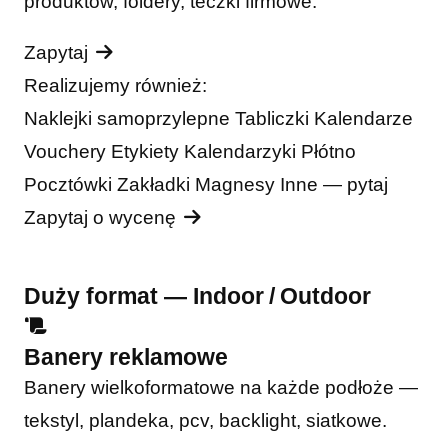
produktów, foldery, teczki firmowe.
Zapytaj
Realizujemy również:
Naklejki samoprzylepne
Tabliczki
Kalendarze
Vouchery
Etykiety
Kalendarzyki
Płótno
Pocztówki
Zakładki
Magnesy
Inne — pytaj
Zapytaj o wycenę
Duży format — Indoor / Outdoor
Banery reklamowe
Banery wielkoformatowe na każde podłoże —
tekstyl, plandeka, pcv, backlight, siatkowe.