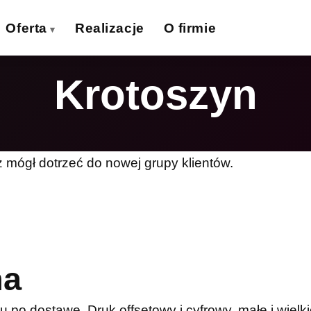
Oferta
Realizacje
O firmie
Krotoszyn
izytówki
Ulotki
›
›
lakaty
Banery wielkoformat.
›
›
iatki wielkoformat.
Naklejki
›
›
z mógł dotrzeć do nowej grupy klientów.
ollupy
Teczki firmowe
›
›
olie samoprzylepne
Płyty reklamowe
›
›
Magnesy
Potykacze
›
›
na
po dostawę. Druk offsetowy i cyfrowy, małe i wielki