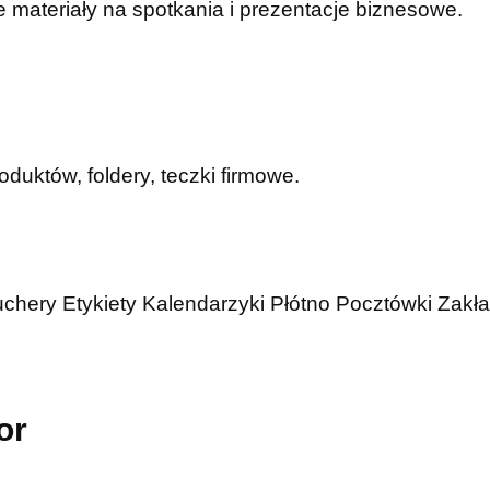
 materiały na spotkania i prezentacje biznesowe.
duktów, foldery, teczki firmowe.
uchery
Etykiety
Kalendarzyki
Płótno
Pocztówki
Zakła
or