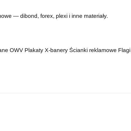
mowe — dibond, forex, plexi i inne materiały.
wane OWV
Plakaty
X-banery
Ścianki reklamowe
Flagi