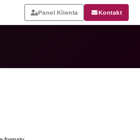
Panel Klienta
Kontakt
Reklama, która pracuje
Drukujemy od małych wizytówek
po wielkoformatowe banery i
siatki mesh. Szybka realizacja,
dostawa w całej Polsce.
Zobacz całą ofertę
e formaty.