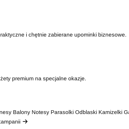
praktyczne i chętnie zabierane upominki biznesowe.
dżety premium na specjalne okazje.
nesy
Balony
Notesy
Parasolki
Odblaski
Kamizelki
G
 kampanii