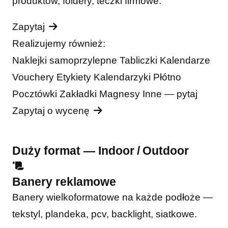
produktów, foldery, teczki firmowe.
Zapytaj
Realizujemy również:
Naklejki samoprzylepne
Tabliczki
Kalendarze
Vouchery
Etykiety
Kalendarzyki
Płótno
Pocztówki
Zakładki
Magnesy
Inne — pytaj
Zapytaj o wycenę
Duży format — Indoor / Outdoor
Banery reklamowe
Banery wielkoformatowe na każde podłoże —
tekstyl, plandeka, pcv, backlight, siatkowe.