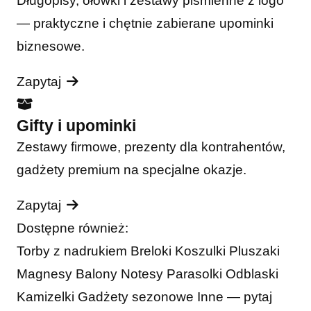
Długopisy, ołówki i zestawy piśmienne z logo
— praktyczne i chętnie zabierane upominki
biznesowe.
Zapytaj
Gifty i upominki
Zestawy firmowe, prezenty dla kontrahentów,
gadżety premium na specjalne okazje.
Zapytaj
Dostępne również:
Torby z nadrukiem
Breloki
Koszulki
Pluszaki
Magnesy
Balony
Notesy
Parasolki
Odblaski
Kamizelki
Gadżety sezonowe
Inne — pytaj