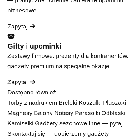
— praktyczne i chętnie zabierane upominki
biznesowe.
Zapytaj
Gifty i upominki
Zestawy firmowe, prezenty dla kontrahentów,
gadżety premium na specjalne okazje.
Zapytaj
Dostępne również:
Torby z nadrukiem
Breloki
Koszulki
Pluszaki
Magnesy
Balony
Notesy
Parasolki
Odblaski
Kamizelki
Gadżety sezonowe
Inne — pytaj
Skontaktuj się — dobierzemy gadżety