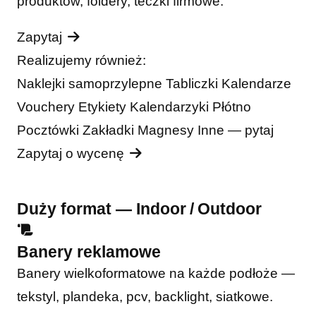
produktów, foldery, teczki firmowe.
Zapytaj
Realizujemy również:
Naklejki samoprzylepne
Tabliczki
Kalendarze
Vouchery
Etykiety
Kalendarzyki
Płótno
Pocztówki
Zakładki
Magnesy
Inne — pytaj
Zapytaj o wycenę
Duży format — Indoor / Outdoor
Banery reklamowe
Banery wielkoformatowe na każde podłoże —
tekstyl, plandeka, pcv, backlight, siatkowe.