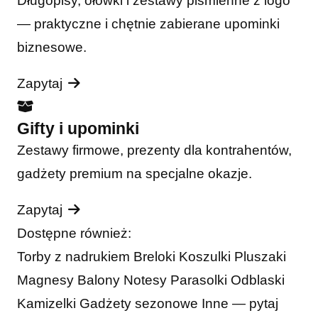
Długopisy, ołówki i zestawy piśmienne z logo
— praktyczne i chętnie zabierane upominki
biznesowe.
Zapytaj
Gifty i upominki
Zestawy firmowe, prezenty dla kontrahentów,
gadżety premium na specjalne okazje.
Zapytaj
Dostępne również:
Torby z nadrukiem
Breloki
Koszulki
Pluszaki
Magnesy
Balony
Notesy
Parasolki
Odblaski
Kamizelki
Gadżety sezonowe
Inne — pytaj