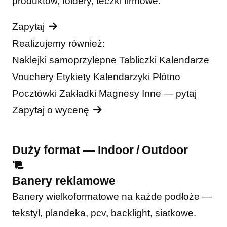
produktów, foldery, teczki firmowe.
Zapytaj
Realizujemy również:
Naklejki samoprzylepne
Tabliczki
Kalendarze
Vouchery
Etykiety
Kalendarzyki
Płótno
Pocztówki
Zakładki
Magnesy
Inne — pytaj
Zapytaj o wycenę
Duży format — Indoor / Outdoor
Banery reklamowe
Banery wielkoformatowe na każde podłoże —
tekstyl, plandeka, pcv, backlight, siatkowe.