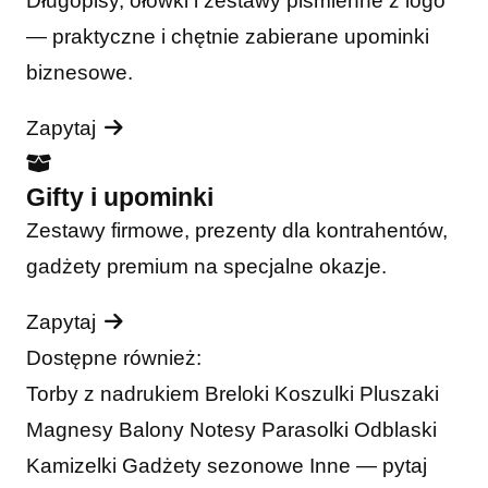
Długopisy, ołówki i zestawy piśmienne z logo
— praktyczne i chętnie zabierane upominki
biznesowe.
Zapytaj
Gifty i upominki
Zestawy firmowe, prezenty dla kontrahentów,
gadżety premium na specjalne okazje.
Zapytaj
Dostępne również:
Torby z nadrukiem
Breloki
Koszulki
Pluszaki
Magnesy
Balony
Notesy
Parasolki
Odblaski
Kamizelki
Gadżety sezonowe
Inne — pytaj