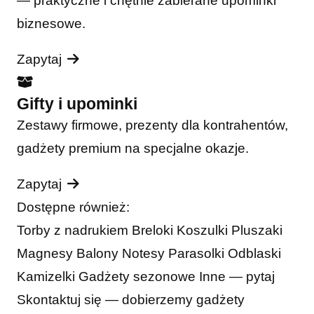
— praktyczne i chętnie zabierane upominki
biznesowe.
Zapytaj
Gifty i upominki
Zestawy firmowe, prezenty dla kontrahentów,
gadżety premium na specjalne okazje.
Zapytaj
Dostępne również:
Torby z nadrukiem
Breloki
Koszulki
Pluszaki
Magnesy
Balony
Notesy
Parasolki
Odblaski
Kamizelki
Gadżety sezonowe
Inne — pytaj
Skontaktuj się — dobierzemy gadżety