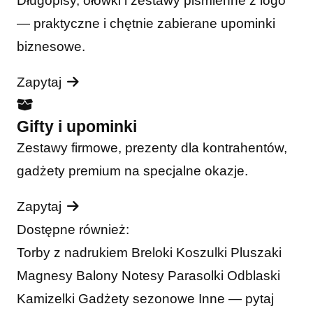
Długopisy, ołówki i zestawy piśmienne z logo
— praktyczne i chętnie zabierane upominki
biznesowe.
Zapytaj
Gifty i upominki
Zestawy firmowe, prezenty dla kontrahentów,
gadżety premium na specjalne okazje.
Zapytaj
Dostępne również:
Torby z nadrukiem
Breloki
Koszulki
Pluszaki
Magnesy
Balony
Notesy
Parasolki
Odblaski
Kamizelki
Gadżety sezonowe
Inne — pytaj