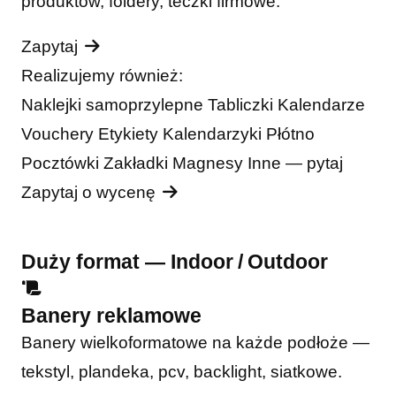
produktów, foldery, teczki firmowe.
Zapytaj
Realizujemy również:
Naklejki samoprzylepne
Tabliczki
Kalendarze
Vouchery
Etykiety
Kalendarzyki
Płótno
Pocztówki
Zakładki
Magnesy
Inne — pytaj
Zapytaj o wycenę
Duży format — Indoor / Outdoor
Banery reklamowe
Banery wielkoformatowe na każde podłoże —
tekstyl, plandeka, pcv, backlight, siatkowe.