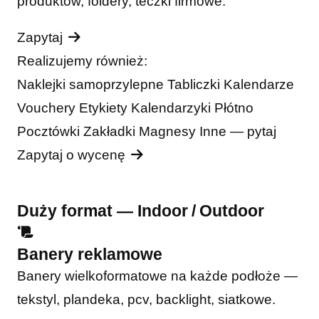
produktów, foldery, teczki firmowe.
Zapytaj
Realizujemy również:
Naklejki samoprzylepne
Tabliczki
Kalendarze
Vouchery
Etykiety
Kalendarzyki
Płótno
Pocztówki
Zakładki
Magnesy
Inne — pytaj
Zapytaj o wycenę
Duży format — Indoor / Outdoor
Banery reklamowe
Banery wielkoformatowe na każde podłoże —
tekstyl, plandeka, pcv, backlight, siatkowe.