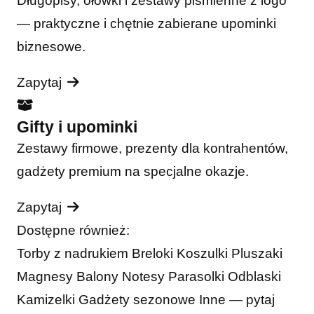
Długopisy, ołówki i zestawy piśmienne z logo
— praktyczne i chętnie zabierane upominki
biznesowe.
Zapytaj
Gifty i upominki
Zestawy firmowe, prezenty dla kontrahentów,
gadżety premium na specjalne okazje.
Zapytaj
Dostępne również:
Torby z nadrukiem
Breloki
Koszulki
Pluszaki
Magnesy
Balony
Notesy
Parasolki
Odblaski
Kamizelki
Gadżety sezonowe
Inne — pytaj