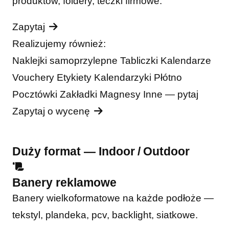
produktów, foldery, teczki firmowe.
Zapytaj
Realizujemy również:
Naklejki samoprzylepne
Tabliczki
Kalendarze
Vouchery
Etykiety
Kalendarzyki
Płótno
Pocztówki
Zakładki
Magnesy
Inne — pytaj
Zapytaj o wycenę
Duży format — Indoor / Outdoor
Banery reklamowe
Banery wielkoformatowe na każde podłoże —
tekstyl, plandeka, pcv, backlight, siatkowe.