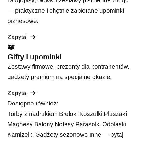
Długopisy, ołówki i zestawy piśmienne z logo
— praktyczne i chętnie zabierane upominki
biznesowe.
Zapytaj
Gifty i upominki
Zestawy firmowe, prezenty dla kontrahentów,
gadżety premium na specjalne okazje.
Zapytaj
Dostępne również:
Torby z nadrukiem
Breloki
Koszulki
Pluszaki
Magnesy
Balony
Notesy
Parasolki
Odblaski
Kamizelki
Gadżety sezonowe
Inne — pytaj