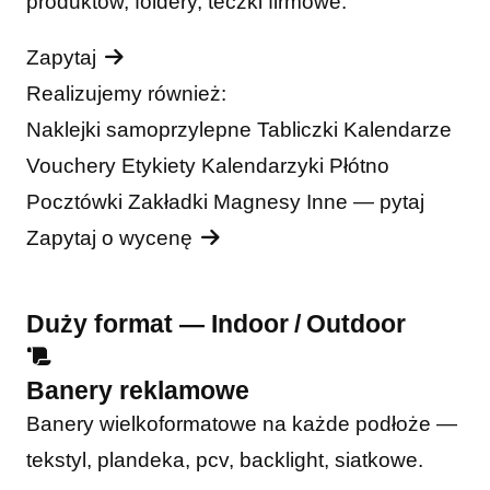
produktów, foldery, teczki firmowe.
Zapytaj
Realizujemy również:
Naklejki samoprzylepne
Tabliczki
Kalendarze
Vouchery
Etykiety
Kalendarzyki
Płótno
Pocztówki
Zakładki
Magnesy
Inne — pytaj
Zapytaj o wycenę
Duży format — Indoor / Outdoor
Banery reklamowe
Banery wielkoformatowe na każde podłoże —
tekstyl, plandeka, pcv, backlight, siatkowe.