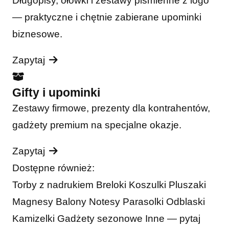
Długopisy, ołówki i zestawy piśmienne z logo
— praktyczne i chętnie zabierane upominki
biznesowe.
Zapytaj
Gifty i upominki
Zestawy firmowe, prezenty dla kontrahentów,
gadżety premium na specjalne okazje.
Zapytaj
Dostępne również:
Torby z nadrukiem
Breloki
Koszulki
Pluszaki
Magnesy
Balony
Notesy
Parasolki
Odblaski
Kamizelki
Gadżety sezonowe
Inne — pytaj